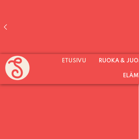
PALVELEMME PÄIVITTÄIN (MA-SU KLO 11-2
ETUSIVU
RUOKA & JU
SU) E
ELÄM