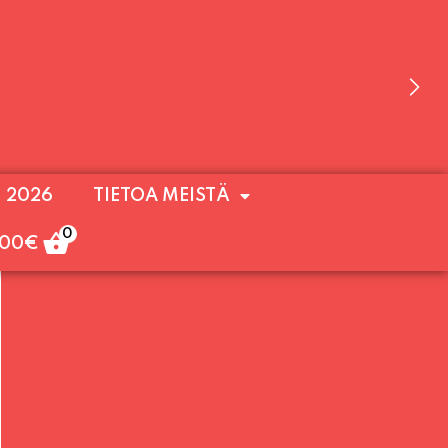
 OLEMME AVOINNA VIIKONLOPPUISIN (PE-
. 2026
TIETOA MEISTÄ
ULOA!
0
,00
€