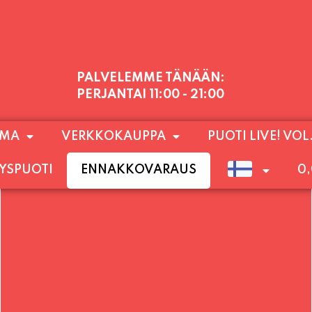
PALVELEMME TÄNÄÄN:
PERJANTAI
11:00 - 21:00
1) SUNNUNTAIHIN 16.8. SAAKKA JONKA JÄLKEEN
OMA
VERKKOKAUPPA
PUOTI LIVE! VOL
LOKUUN LOPPUUN ASTI
LÄMPIMÄSTI TERVET
YSPUOTI
ENNAKKOVARAUS
0