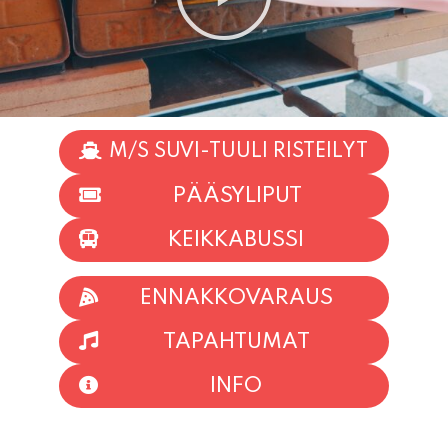
M/S SUVI-TUULI RISTEILYT
PÄÄSYLIPUT
KEIKKABUSSI
ENNAKKOVARAUS
TAPAHTUMAT
INFO