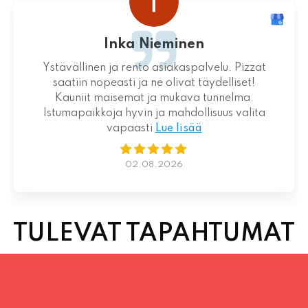
Loistava kokemus niin palvelun kuin ruoankin
suhteen!
01.08.2026
TULEVAT TAPAHTUMAT