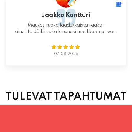
Mahtava paikka kokonaisuutena, ruoka,
miljöö ja henkilökunta ovat huippua ruuan
lisäksi.
06.08.2026
TULEVAT TAPAHTUMAT