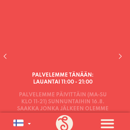
PALVELEMME TÄNÄÄN:
LAUANTAI
11:00 - 21:00
PALVELEMME PÄIVITTÄIN (MA-SU
KLO 11-21) SUNNUNTAIHIN 16.8.
SAAKKA JONKA JÄLKEEN OLEMME
AVOINNA VIIKONLOPPUISIN (PE-
SU) ELOKUUN LOPPUUN ASTI
LÄMPIMÄSTI TERVETULOA!