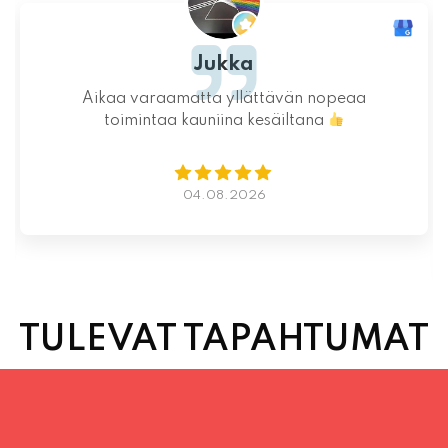
Ystävällinen ja rento asiakaspalvelu. Pizzat
saatiin nopeasti ja ne olivat täydelliset!
Kauniit maisemat ja mukava tunnelma.
Istumapaikkoja hyvin ja mahdollisuus valita
vapaasti
Lue lisää
02.08.2026
TULEVAT TAPAHTUMAT