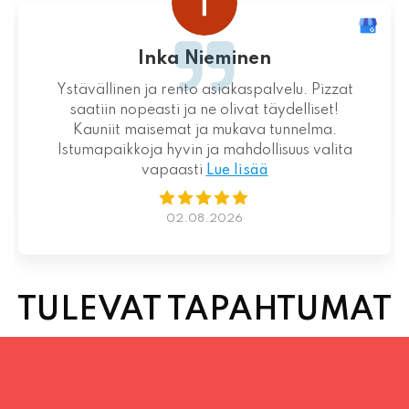
minen
juhani kont
akaspalvelu. Pizzat
Loistava kokemus niin palve
livat täydelliset!
suhteen!
mukava tunnelma.
mahdollisuus valita
e lisää
01.08.2026
026
TULEVAT TAPAHTUMAT