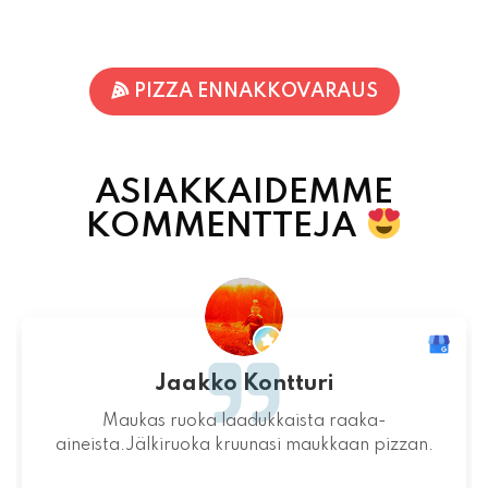
PIZZA ENNAKKOVARAUS
ASIAKKAIDEMME
KOMMENTTEJA
Jari-Pekka Rajasalo
Mahtava paikka kokonaisuutena, ruoka,
miljöö ja henkilökunta ovat huippua ruuan
lisäksi.
06.08.2026