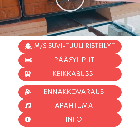
M/S SUVI-TUULI RISTEILYT
PÄÄSYLIPUT
KEIKKABUSSI
ENNAKKOVARAUS
TAPAHTUMAT
INFO
HIIO HOI!