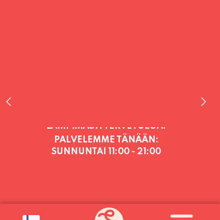
PALVELEMME TÄNÄÄN:
SUNNUNTAI
11:00 - 21:00
PALVELEMME PÄIVITTÄIN (MA-SU
KLO 11-21) SUNNUNTAIHIN 16.8.
SAAKKA JONKA JÄLKEEN OLEMME
AVOINNA VIIKONLOPPUISIN (PE-
SU) ELOKUUN LOPPUUN ASTI