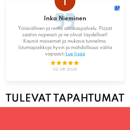
Loistava kokemus niin palvelun kuin ruoankin
suhteen!
01.08.2026
TULEVAT TAPAHTUMAT