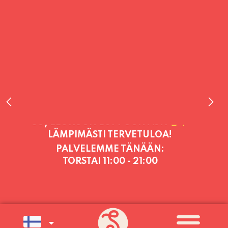
PALVELEMME TÄNÄÄN:
TORSTAI
11:00 - 21:00
PALVELEMME PÄIVITTÄIN (MA-SU
KLO 11-21) SUNNUNTAIHIN 16.8.
SAAKKA JONKA JÄLKEEN OLEMME
AVOINNA VIIKONLOPPUISIN (PE-
SU) ELOKUUN LOPPUUN ASTI
LÄMPIMÄSTI TERVETULOA!