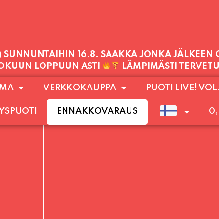
PALVELEMME TÄNÄÄN:
PERJANTAI
11:00 - 21:00
1) SUNNUNTAIHIN 16.8. SAAKKA JONKA JÄLKEEN
OMA
VERKKOKAUPPA
PUOTI LIVE! VOL
LOKUUN LOPPUUN ASTI
LÄMPIMÄSTI TERVET
YSPUOTI
ENNAKKOVARAUS
0