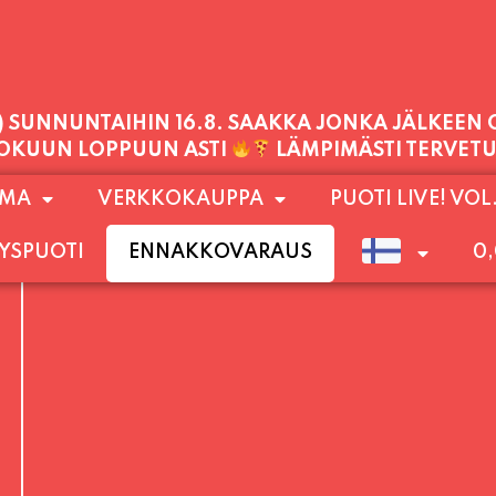
PALVELEMME TÄNÄÄN:
PERJANTAI
11:00 - 21:00
1) SUNNUNTAIHIN 16.8. SAAKKA JONKA JÄLKEEN
OMA
VERKKOKAUPPA
PUOTI LIVE! VOL
LOKUUN LOPPUUN ASTI
LÄMPIMÄSTI TERVET
YSPUOTI
ENNAKKOVARAUS
0