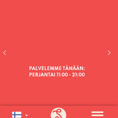
PALVELEMME TÄNÄÄN:
PERJANTAI
11:00 - 21:00
PALVELEMME PÄIVITTÄIN (MA-SU
KLO 11-21) SUNNUNTAIHIN 16.8.
SAAKKA JONKA JÄLKEEN OLEMME
AVOINNA VIIKONLOPPUISIN (PE-
SU) ELOKUUN LOPPUUN ASTI
LÄMPIMÄSTI TERVETULOA!