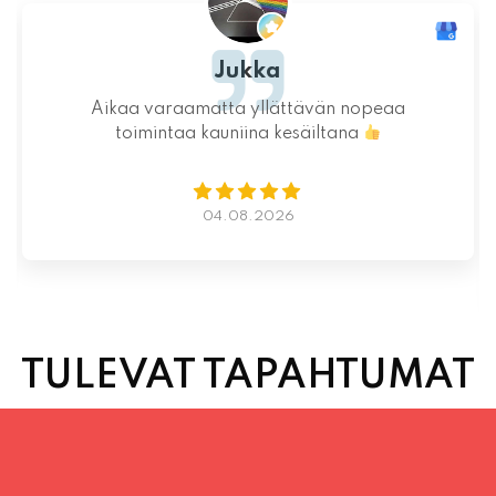
Ystävällinen ja rento asiakaspalvelu. Pizzat
saatiin nopeasti ja ne olivat täydelliset!
Kauniit maisemat ja mukava tunnelma.
Istumapaikkoja hyvin ja mahdollisuus valita
vapaasti
Lue lisää
02.08.2026
TULEVAT TAPAHTUMAT