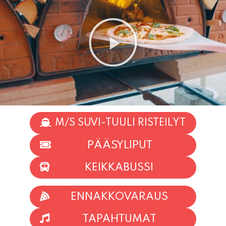
M/S SUVI-TUULI RISTEILYT
PÄÄSYLIPUT
KEIKKABUSSI
ENNAKKOVARAUS
TAPAHTUMAT
INFO