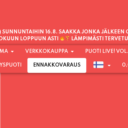
PALVELEMME TÄNÄÄN:
PERJANTAI
11:00 - 21:00
1) SUNNUNTAIHIN 16.8. SAAKKA JONKA JÄLKEEN
OMA
VERKKOKAUPPA
PUOTI LIVE! VOL
LOKUUN LOPPUUN ASTI
LÄMPIMÄSTI TERVET
YSPUOTI
ENNAKKOVARAUS
0