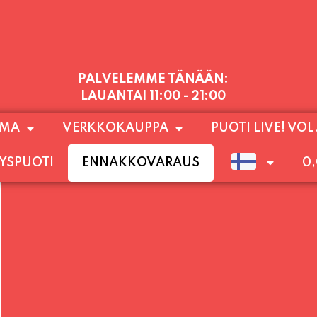
PALVELEMME TÄNÄÄN:
LAUANTAI
11:00 - 21:00
1) SUNNUNTAIHIN 16.8. SAAKKA JONKA JÄLKEEN
OMA
VERKKOKAUPPA
PUOTI LIVE! VOL
LOKUUN LOPPUUN ASTI
LÄMPIMÄSTI TERVET
YSPUOTI
ENNAKKOVARAUS
0