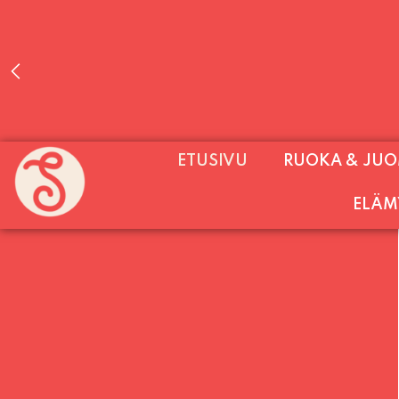
PALVELEMME PÄIVITTÄIN (MA-SU KLO 11-2
ETUSIVU
RUOKA & JU
SU) E
ELÄM