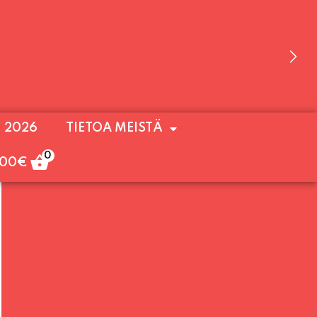
 OLEMME AVOINNA VIIKONLOPPUISIN (PE-
. 2026
TIETOA MEISTÄ
ULOA!
0
,00
€