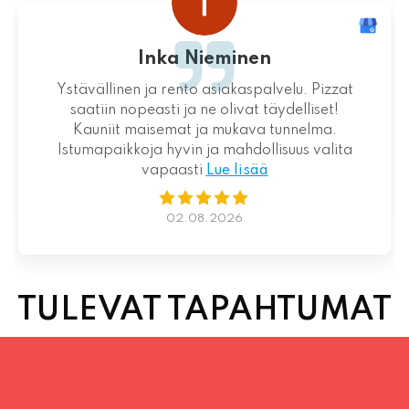
juhani kontkanen
elu. Pizzat
Loistava kokemus niin palvelun kuin 
delliset!
suhteen!
unnelma.
uus valita
01.08.2026
TULEVAT TAPAHTUMAT