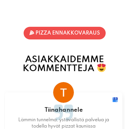
PIZZA ENNAKKOVARAUS
ASIAKKAIDEMME
KOMMENTTEJA
Terhi Vornanen
Varmuudella Pohjois-Karjalan parhaat pizzat!
Itsessään paikka ei valitettavasti ole
mitenkään idyllinen.