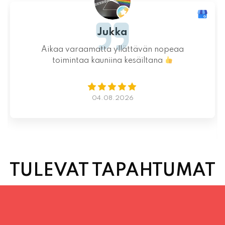
Ystävällinen ja rento asiakaspalvelu. Pizzat
saatiin nopeasti ja ne olivat täydelliset!
Kauniit maisemat ja mukava tunnelma.
Istumapaikkoja hyvin ja mahdollisuus valita
vapaasti
Lue lisää
02.08.2026
TULEVAT TAPAHTUMAT