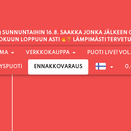
PALVELEMME TÄNÄÄN:
LAUANTAI
11:00 - 21:00
1) SUNNUNTAIHIN 16.8. SAAKKA JONKA JÄLKEEN
OMA
VERKKOKAUPPA
PUOTI LIVE! VOL
LOKUUN LOPPUUN ASTI
LÄMPIMÄSTI TERVET
YSPUOTI
ENNAKKOVARAUS
0