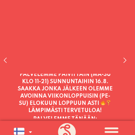
PALVELEMME PÄIVITTÄIN (MA-SU
KLO 11-21) SUNNUNTAIHIN 16.8.
SAAKKA JONKA JÄLKEEN OLEMME
AVOINNA VIIKONLOPPUISIN (PE-
SU) ELOKUUN LOPPUUN ASTI
LÄMPIMÄSTI TERVETULOA!
PALVELEMME TÄNÄÄN:
LAUANTAI
11:00 - 21:00