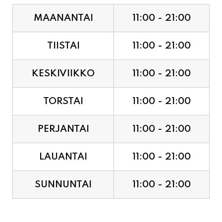
MAANANTAI
11:00 - 21:00
TIISTAI
11:00 - 21:00
KESKIVIIKKO
11:00 - 21:00
TORSTAI
11:00 - 21:00
PERJANTAI
11:00 - 21:00
LAUANTAI
11:00 - 21:00
SUNNUNTAI
11:00 - 21:00