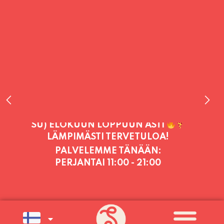
PALVELEMME TÄNÄÄN:
PERJANTAI
11:00 - 21:00
PALVELEMME PÄIVITTÄIN (MA-SU
KLO 11-21) SUNNUNTAIHIN 16.8.
SAAKKA JONKA JÄLKEEN OLEMME
AVOINNA VIIKONLOPPUISIN (PE-
SU) ELOKUUN LOPPUUN ASTI
LÄMPIMÄSTI TERVETULOA!