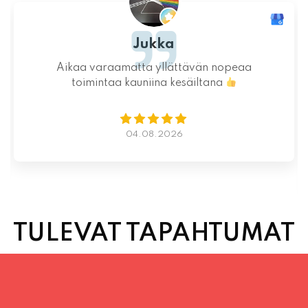
Ystävällinen ja rento asiakaspalvelu. Pizzat
saatiin nopeasti ja ne olivat täydelliset!
Kauniit maisemat ja mukava tunnelma.
Istumapaikkoja hyvin ja mahdollisuus valita
vapaasti
Lue lisää
02.08.2026
TULEVAT TAPAHTUMAT