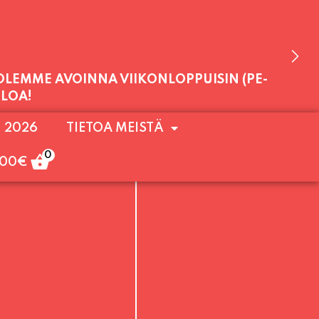
 OLEMME AVOINNA VIIKONLOPPUISIN (PE-
. 2026
TIETOA MEISTÄ
ULOA!
0
,00
€