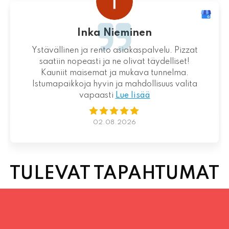
Loistava kokemus niin palvelun kuin ruoankin
suhteen!
01.08.2026
TULEVAT TAPAHTUMAT