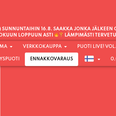
PALVELEMME TÄNÄÄN:
PERJANTAI
11:00 - 21:00
1) SUNNUNTAIHIN 16.8. SAAKKA JONKA JÄLKEEN
OMA
VERKKOKAUPPA
PUOTI LIVE! VOL
LOKUUN LOPPUUN ASTI
LÄMPIMÄSTI TERVET
YSPUOTI
ENNAKKOVARAUS
0