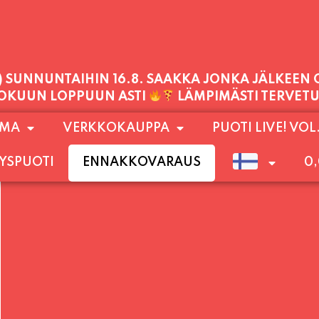
PALVELEMME TÄNÄÄN:
LAUANTAI
11:00 - 21:00
1) SUNNUNTAIHIN 16.8. SAAKKA JONKA JÄLKEEN
OMA
VERKKOKAUPPA
PUOTI LIVE! VOL
LOKUUN LOPPUUN ASTI
LÄMPIMÄSTI TERVET
YSPUOTI
ENNAKKOVARAUS
0