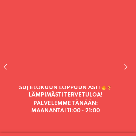
PALVELEMME TÄNÄÄN:
MAANANTAI
11:00 - 21:00
PALVELEMME PÄIVITTÄIN (MA-SU
KLO 11-21) SUNNUNTAIHIN 16.8.
SAAKKA JONKA JÄLKEEN OLEMME
AVOINNA VIIKONLOPPUISIN (PE-