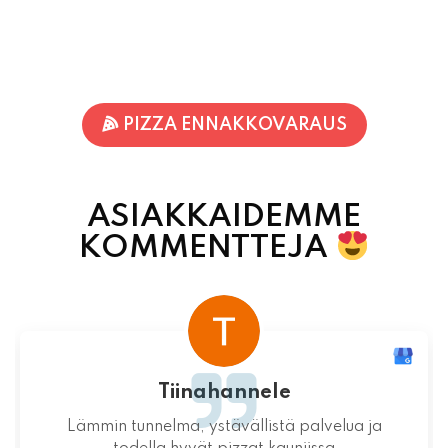
PIZZA ENNAKKOVARAUS
ASIAKKAIDEMME
KOMMENTTEJA
Terhi Vornanen
Varmuudella Pohjois-Karjalan parhaat pizzat!
Itsessään paikka ei valitettavasti ole
mitenkään idyllinen.