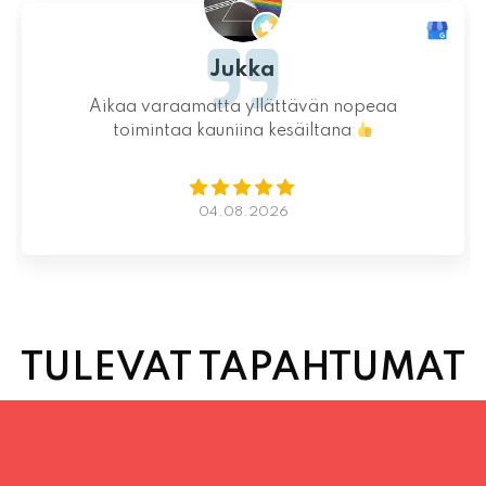
Ystävällinen ja rento asiakaspalvelu. Pizzat
saatiin nopeasti ja ne olivat täydelliset!
Kauniit maisemat ja mukava tunnelma.
Istumapaikkoja hyvin ja mahdollisuus valita
vapaasti
Lue lisää
02.08.2026
TULEVAT TAPAHTUMAT