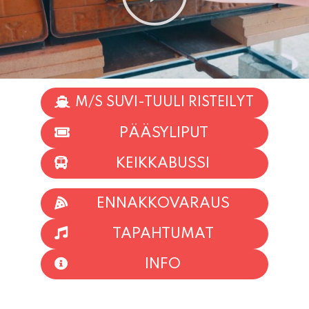
M/S SUVI-TUULI RISTEILYT
PÄÄSYLIPUT
KEIKKABUSSI
ENNAKKOVARAUS
TAPAHTUMAT
INFO