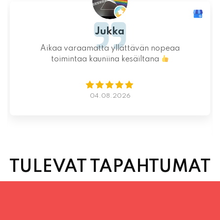
Jukka
Inka 
atta yllättävän nopeaa
Ystävällinen ja rent
auniina kesäiltana
saatiin nopeasti ja
Kauniit maisemat
Istumapaikkoja hyvi
vapaas
04.08.2026
02.
TULEVAT TAPAHTUMAT