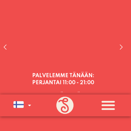
PALVELEMME TÄNÄÄN:
PERJANTAI
11:00 - 21:00
PALVELEMME PÄIVITTÄIN (MA-SU
KLO 11-21) SUNNUNTAIHIN 16.8.
SAAKKA JONKA JÄLKEEN OLEMME
AVOINNA VIIKONLOPPUISIN (PE-
SU) ELOKUUN LOPPUUN ASTI
LÄMPIMÄSTI TERVETULOA!