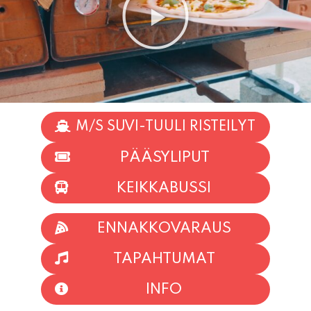
M/S SUVI-TUULI RISTEILYT
PÄÄSYLIPUT
KEIKKABUSSI
ENNAKKOVARAUS
TAPAHTUMAT
INFO