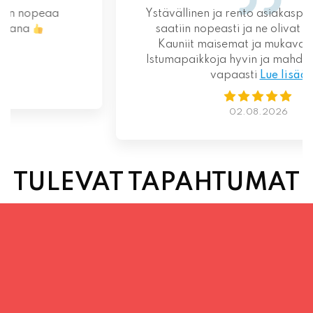
Ystävällinen ja rento asiakaspalvelu. Pizzat
saatiin nopeasti ja ne olivat täydelliset!
Kauniit maisemat ja mukava tunnelma.
Istumapaikkoja hyvin ja mahdollisuus valita
vapaasti
Lue lisää
02.08.2026
TULEVAT TAPAHTUMAT