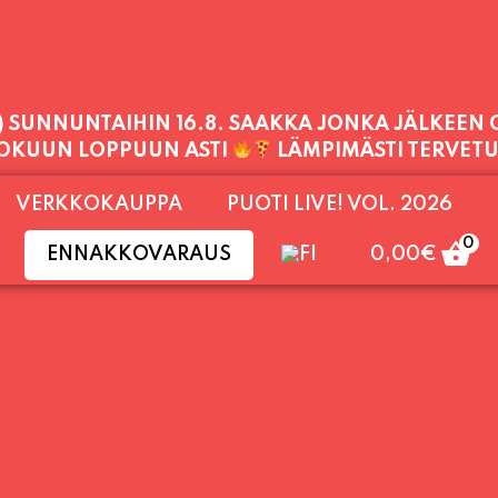
1) SUNNUNTAIHIN 16.8. SAAKKA JONKA JÄLKEEN
LOKUUN LOPPUUN ASTI
LÄMPIMÄSTI TERVET
PALVELEMME TÄNÄÄN:
VERKKOKAUPPA
PUOTI LIVE! VOL. 2026
PERJANTAI
11:00 - 21:00
0
ENNAKKOVARAUS
0,00
€