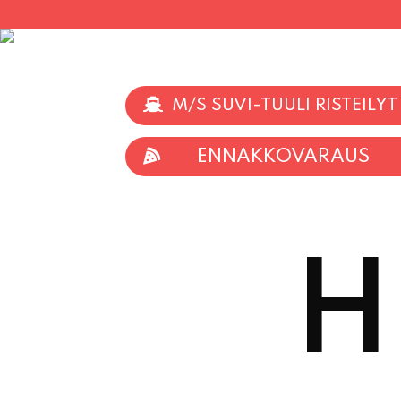
M/S SUVI-TUULI RISTEILYT
ENNAKKOVARAUS
H