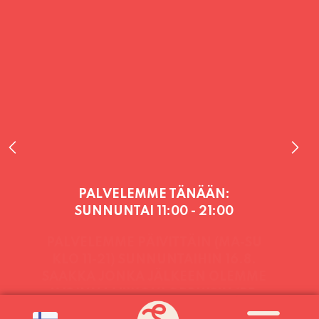
PALVELEMME TÄNÄÄN:
SUNNUNTAI
11:00 - 21:00
PALVELEMME PÄIVITTÄIN (MA-SU
KLO 11-21) SUNNUNTAIHIN 16.8.
SAAKKA JONKA JÄLKEEN OLEMME
AVOINNA VIIKONLOPPUISIN (PE-
SU) ELOKUUN LOPPUUN ASTI