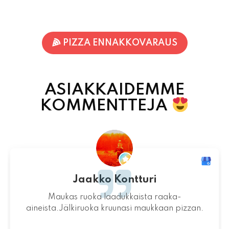
PIZZA ENNAKKOVARAUS
ASIAKKAIDEMME
KOMMENTTEJA
Jari-Pekka Rajasalo
Mahtava paikka kokonaisuutena, ruoka,
miljöö ja henkilökunta ovat huippua ruuan
lisäksi.
06.08.2026