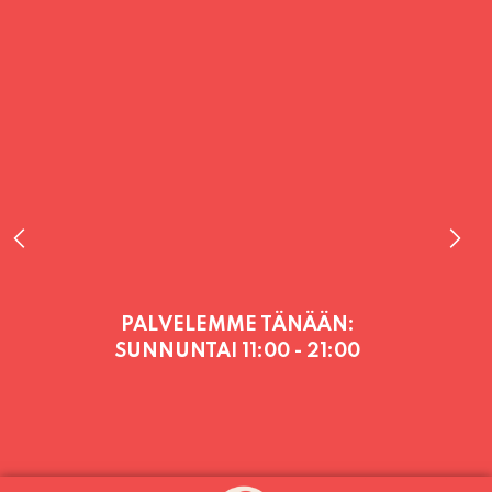
PALVELEMME TÄNÄÄN:
SUNNUNTAI
11:00 - 21:00
PALVELEMME PÄIVITTÄIN (MA-SU
KLO 11-21) SUNNUNTAIHIN 16.8.
SAAKKA JONKA JÄLKEEN OLEMME
AVOINNA VIIKONLOPPUISIN (PE-