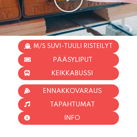
M/S SUVI-TUULI RISTEILYT
PÄÄSYLIPUT
KEIKKABUSSI
ENNAKKOVARAUS
TAPAHTUMAT
INFO
HIIO HOI!