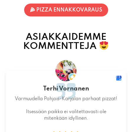
ASIAKKAIDEMME
KOMMENTTEJA
Jaakko Kontturi
Maukas ruoka laadukkaista raaka-
aineista.Jälkiruoka kruunasi maukkaan pizzan.
07.08.2026