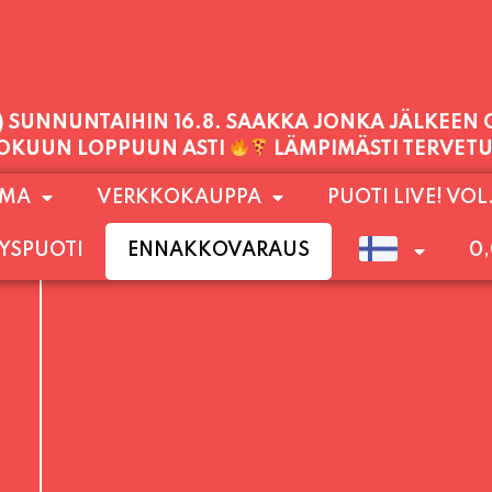
PALVELEMME TÄNÄÄN:
LAUANTAI
11:00 - 21:00
1) SUNNUNTAIHIN 16.8. SAAKKA JONKA JÄLKEEN
OMA
VERKKOKAUPPA
PUOTI LIVE! VOL
LOKUUN LOPPUUN ASTI
LÄMPIMÄSTI TERVET
YSPUOTI
ENNAKKOVARAUS
0