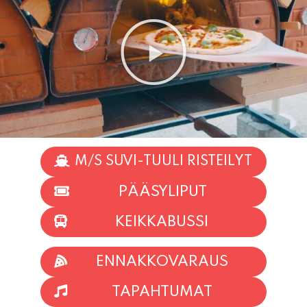
M/S SUVI-TUULI RISTEILYT
PÄÄSYLIPUT
KEIKKABUSSI
ENNAKKOVARAUS
TAPAHTUMAT
INFO