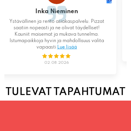
Loistava kokemus niin palvelun kuin ruoankin
suhteen!
01.08.2026
TULEVAT TAPAHTUMAT