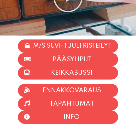
M/S SUVI-TUULI RISTEILYT
PÄÄSYLIPUT
KEIKKABUSSI
ENNAKKOVARAUS
TAPAHTUMAT
INFO