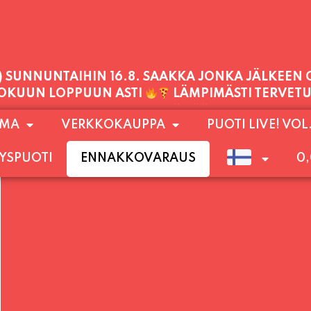
PALVELEMME TÄNÄÄN:
LAUANTAI
11:00 - 21:00
1) SUNNUNTAIHIN 16.8. SAAKKA JONKA JÄLKEEN
OMA
VERKKOKAUPPA
PUOTI LIVE! VOL
LOKUUN LOPPUUN ASTI
LÄMPIMÄSTI TERVET
YSPUOTI
ENNAKKOVARAUS
0