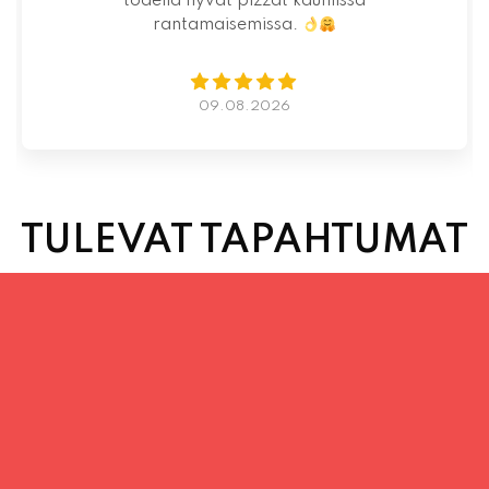
todella hyvät pizzat kauniissa
rantamaisemissa.
09.08.2026
TULEVAT TAPAHTUMAT