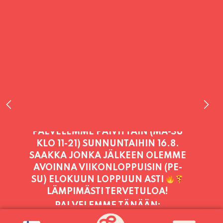
PALVELEMME TÄNÄÄN:
LAUANTAI (PUOTI LIVE! HUGO -
SHOWTIME KLO 21:30, LIPUT
PORTILTA 25€. RANNEKKEIDEN
VAIHTO KLO 20:30 ALKAEN.)
11:00 -
23:30
PALVELEMME PÄIVITTÄIN (MA-SU