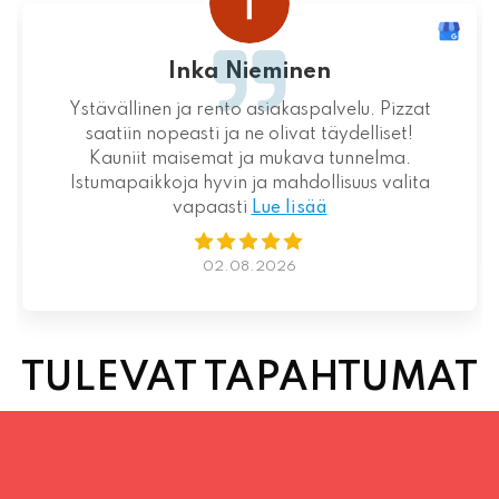
Loistava kokemus niin palvelun kuin ruoankin
suhteen!
01.08.2026
TULEVAT TAPAHTUMAT