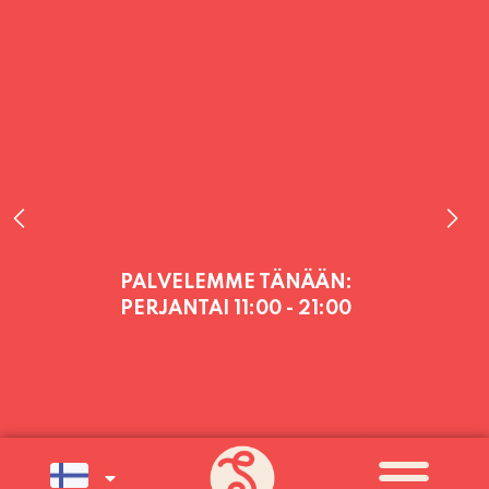
PALVELEMME TÄNÄÄN:
PERJANTAI
11:00 - 21:00
PALVELEMME PÄIVITTÄIN (MA-SU
KLO 11-21) SUNNUNTAIHIN 16.8.
SAAKKA JONKA JÄLKEEN OLEMME
AVOINNA VIIKONLOPPUISIN (PE-
SU) ELOKUUN LOPPUUN ASTI
LÄMPIMÄSTI TERVETULOA!