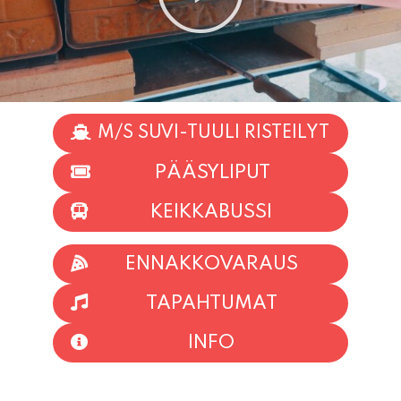
M/S SUVI-TUULI RISTEILYT
PÄÄSYLIPUT
KEIKKABUSSI
ENNAKKOVARAUS
TAPAHTUMAT
INFO