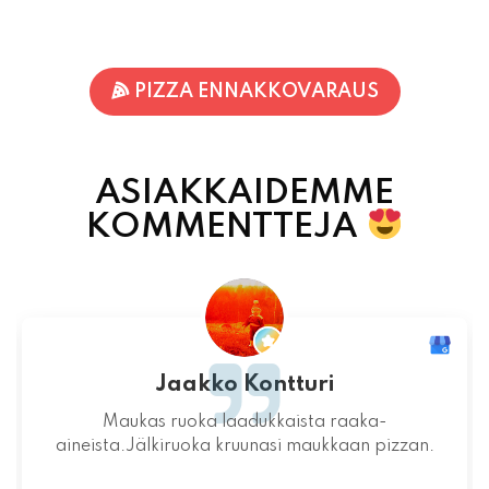
PIZZA ENNAKKOVARAUS
ASIAKKAIDEMME
KOMMENTTEJA
Jaakko Kontturi
Ja
as ruoka laadukkaista raaka-
Mahtava 
Jälkiruoka kruunasi maukkaan pizzan.
miljöö ja 