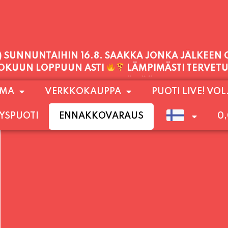
PALVELEMME TÄNÄÄN:
SUNNUNTAI
11:00 - 21:00
1) SUNNUNTAIHIN 16.8. SAAKKA JONKA JÄLKEEN
OMA
VERKKOKAUPPA
PUOTI LIVE! VOL
LOKUUN LOPPUUN ASTI
LÄMPIMÄSTI TERVET
YSPUOTI
ENNAKKOVARAUS
0