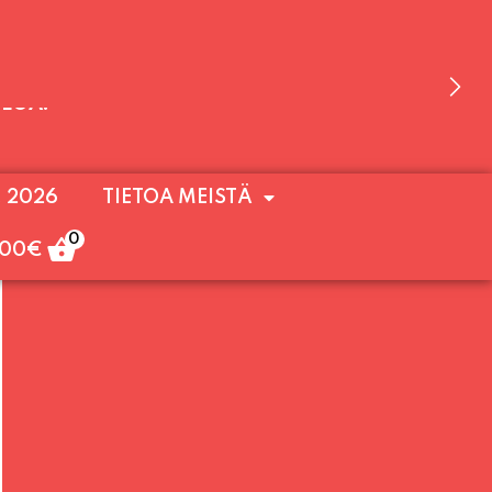
 OLEMME AVOINNA VIIKONLOPPUISIN (PE-
. 2026
TIETOA MEISTÄ
ULOA!
0
,00
€