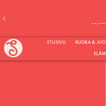
PALVELEMME PÄIVITTÄIN (MA-SU KLO 11-2
ETUSIVU
RUOKA & JU
SU) E
ELÄM