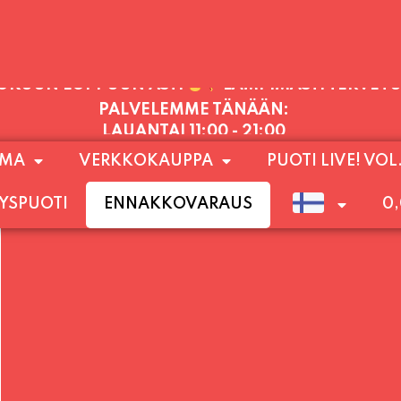
PALVELEMME TÄNÄÄN:
LAUANTAI
11:00 - 21:00
1) SUNNUNTAIHIN 16.8. SAAKKA JONKA JÄLKEEN
OMA
VERKKOKAUPPA
PUOTI LIVE! VOL
LOKUUN LOPPUUN ASTI
LÄMPIMÄSTI TERVET
YSPUOTI
ENNAKKOVARAUS
0