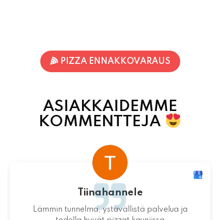
PIZZA ENNAKKOVARAUS
ASIAKKAIDEMME
KOMMENTTEJA
Terhi Vornanen
Varmuudella Pohjois-Karjalan parhaat pizzat!
Itsessään paikka ei valitettavasti ole
mitenkään idyllinen.