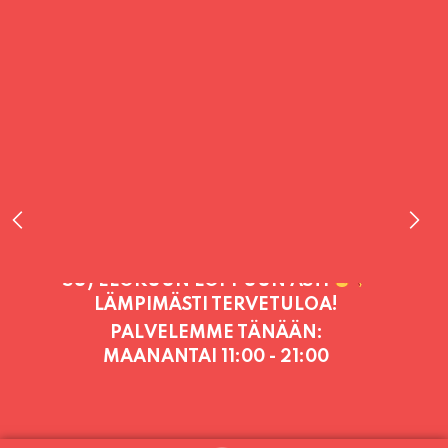
PALVELEMME TÄNÄÄN:
MAANANTAI
11:00 - 21:00
PALVELEMME PÄIVITTÄIN (MA-SU
KLO 11-21) SUNNUNTAIHIN 16.8.
SAAKKA JONKA JÄLKEEN OLEMME
AVOINNA VIIKONLOPPUISIN (PE-