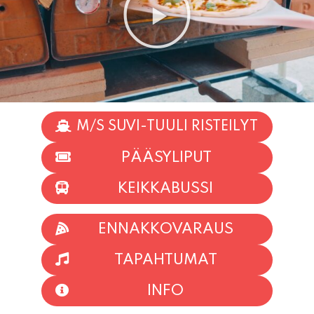
M/S SUVI-TUULI RISTEILYT
PÄÄSYLIPUT
KEIKKABUSSI
ENNAKKOVARAUS
TAPAHTUMAT
INFO