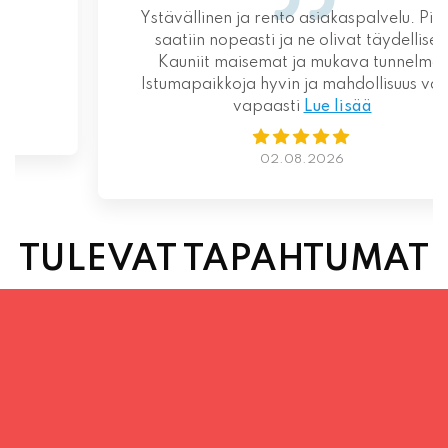
Ystävällinen ja rento asiakaspalvelu. Pizzat
saatiin nopeasti ja ne olivat täydelliset!
Kauniit maisemat ja mukava tunnelma.
Istumapaikkoja hyvin ja mahdollisuus valita
vapaasti
Lue lisää
02.08.2026
TULEVAT TAPAHTUMAT