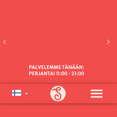
PALVELEMME TÄNÄÄN:
PERJANTAI
11:00 - 21:00
PALVELEMME PÄIVITTÄIN (MA-SU
KLO 11-21) SUNNUNTAIHIN 16.8.
SAAKKA JONKA JÄLKEEN OLEMME
AVOINNA VIIKONLOPPUISIN (PE-
SU) ELOKUUN LOPPUUN ASTI
LÄMPIMÄSTI TERVETULOA!