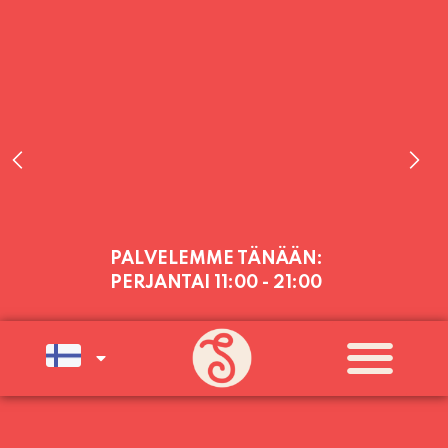
PALVELEMME TÄNÄÄN:
PERJANTAI
11:00 - 21:00
PALVELEMME PÄIVITTÄIN (MA-SU
KLO 11-21) SUNNUNTAIHIN 16.8.
SAAKKA JONKA JÄLKEEN OLEMME
AVOINNA VIIKONLOPPUISIN (PE-
SU) ELOKUUN LOPPUUN ASTI
LÄMPIMÄSTI TERVETULOA!