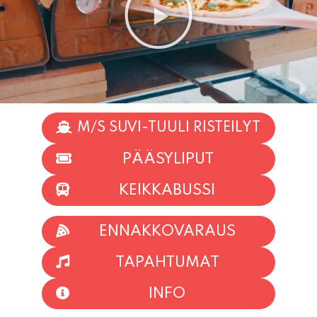
M/S SUVI-TUULI RISTEILYT
PÄÄSYLIPUT
KEIKKABUSSI
ENNAKKOVARAUS
TAPAHTUMAT
INFO