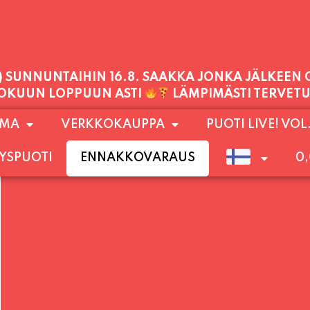
PALVELEMME TÄNÄÄN:
PERJANTAI
11:00 - 21:00
1) SUNNUNTAIHIN 16.8. SAAKKA JONKA JÄLKEEN
OMA
VERKKOKAUPPA
PUOTI LIVE! VOL
LOKUUN LOPPUUN ASTI
LÄMPIMÄSTI TERVET
YSPUOTI
ENNAKKOVARAUS
0