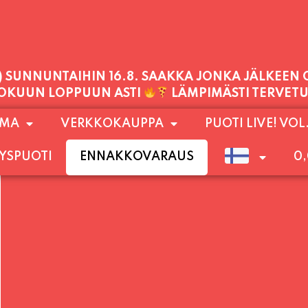
PALVELEMME TÄNÄÄN:
PERJANTAI
11:00 - 21:00
1) SUNNUNTAIHIN 16.8. SAAKKA JONKA JÄLKEEN
OMA
VERKKOKAUPPA
PUOTI LIVE! VOL
LOKUUN LOPPUUN ASTI
LÄMPIMÄSTI TERVET
YSPUOTI
ENNAKKOVARAUS
0