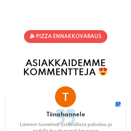
PIZZA ENNAKKOVARAUS
ASIAKKAIDEMME
KOMMENTTEJA
Terhi Vornanen
Varmuudella Pohjois-Karjalan parhaat pizzat!
Itsessään paikka ei valitettavasti ole
mitenkään idyllinen.