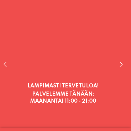
PALVELEMME TÄNÄÄN:
MAANANTAI
11:00 - 21:00
PALVELEMME PÄIVITTÄIN (MA-SU
KLO 11-21) SUNNUNTAIHIN 16.8.
SAAKKA JONKA JÄLKEEN OLEMME
AVOINNA VIIKONLOPPUISIN (PE-