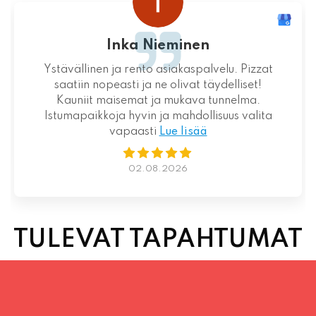
Loistava kokemus niin palvelun kuin ruoankin
suhteen!
01.08.2026
TULEVAT TAPAHTUMAT