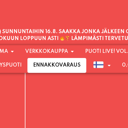
PALVELEMME TÄNÄÄN:
PERJANTAI
11:00 - 21:00
1) SUNNUNTAIHIN 16.8. SAAKKA JONKA JÄLKEEN
OMA
VERKKOKAUPPA
PUOTI LIVE! VOL
LOKUUN LOPPUUN ASTI
LÄMPIMÄSTI TERVET
YSPUOTI
ENNAKKOVARAUS
0